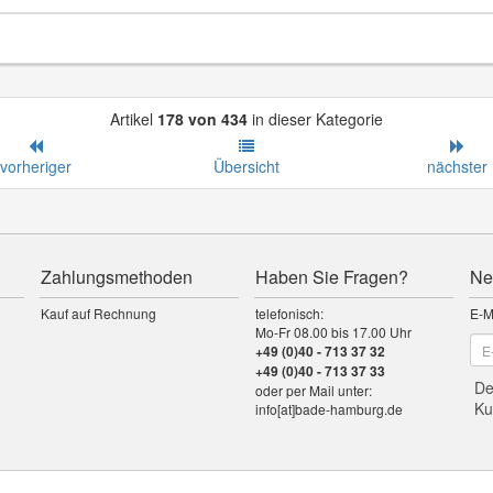
Artikel
178 von 434
in dieser Kategorie
vorheriger
Übersicht
nächster
Zahlungsmethoden
Haben Sie Fragen?
Ne
Kauf auf Rechnung
telefonisch:
E-M
Mo-Fr 08.00 bis 17.00 Uhr
+49 (0)40 - 713 37 32
+49 (0)40 - 713 37 33
De
oder per Mail unter:
Ku
info[at]bade-hamburg.de