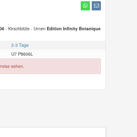
06
- Kirschblüte - Urnen
Edition Infinity Botanique
2-3 Tage
U7 P8606L
Preise sehen.