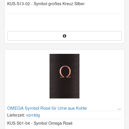
KUS-S13-02 - Symbol großes Kreuz Silber
OMEGA Symbol Rosé für Urne aus Kohle
Lieferzeit:
vorrätig
KUS-S01-04 - Symbol Omega Rosé