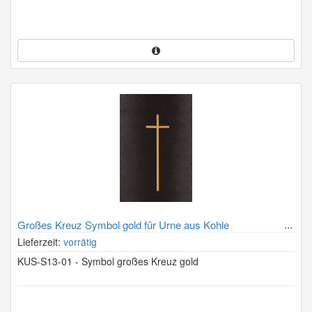
Großes Kreuz Symbol gold für Urne aus Kohle
Lieferzeit:
vorrätig
KUS-S13-01 - Symbol großes Kreuz gold