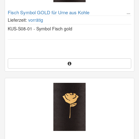
Fisch Symbol GOLD für Urne aus Kohle
Lieferzeit:
vorrätig
KUS-S08-01 - Symbol Fisch gold