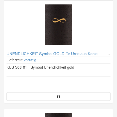
UNENDLICHKEIT Symbol GOLD für Urne aus Kohle
Lieferzeit:
vorrätig
KUS-S03-01 - Symbol Unendlichkeit gold