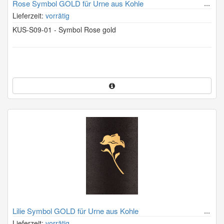
Rose Symbol GOLD für Urne aus Kohle
Lieferzeit:
vorrätig
KUS-S09-01 - Symbol Rose gold
Lilie Symbol GOLD für Urne aus Kohle
Lieferzeit:
vorrätig