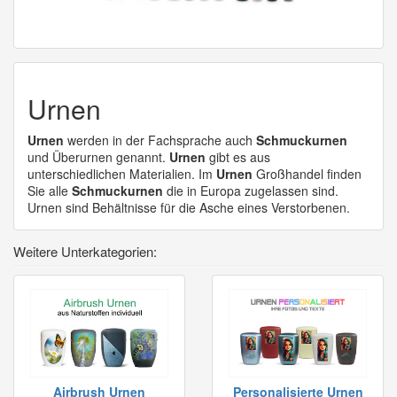
Urnen
Urnen
werden in der Fachsprache auch
Schmuckurnen
und Überurnen genannt.
Urnen
gibt es aus
unterschiedlichen Materialien. Im
Urnen
Großhandel finden
Sie alle
Schmuckurnen
die in Europa zugelassen sind.
Urnen sind Behältnisse für die Asche eines Verstorbenen.
Weitere Unterkategorien:
Airbrush Urnen
Personalisierte Urnen