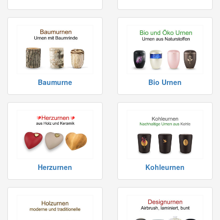
Baumurne
Bio Urnen
Herzurnen
Kohleurnen