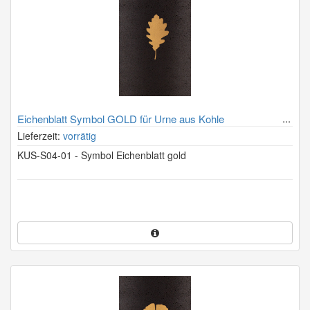
Eichenblatt Symbol GOLD für Urne aus Kohle
Lieferzeit:
vorrätig
KUS-S04-01 - Symbol Eichenblatt gold