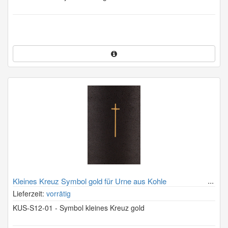
Kleines Kreuz Symbol gold für Urne aus Kohle
Lieferzeit:
vorrätig
KUS-S12-01 - Symbol kleines Kreuz gold