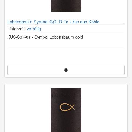
Lebensbaum Symbol GOLD für Urne aus Kohle
Lieferzeit:
vorrätig
KUS-S07-01 - Symbol Lebensbaum gold