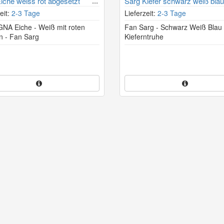
iche weiss rot abgesetzt
Sarg Kiefer schwarz weiß blau
eit:
2-3 Tage
Lieferzeit:
2-3 Tage
A Eiche - Weiß mit roten
Fan Sarg - Schwarz Weiß Blau 
en - Fan Sarg
Kieferntruhe