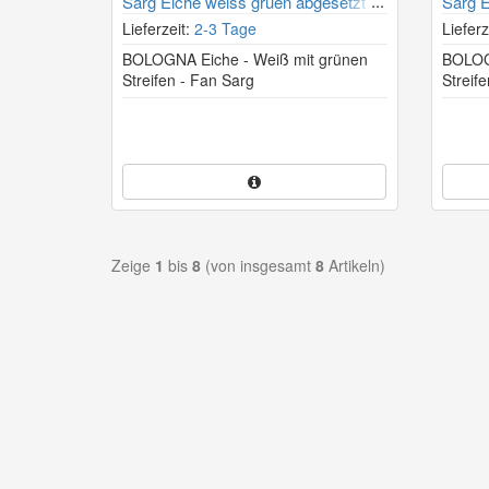
Sarg Eiche weiss gruen abgesetzt
Sarg E
Lieferzeit:
2-3 Tage
Lieferz
BOLOGNA Eiche - Weiß mit grünen
BOLOGN
Streifen - Fan Sarg
Streif
Zeige
1
bis
8
(von insgesamt
8
Artikeln)