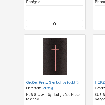
Roségold
Plaket
Großes Kreuz Symbol roségold für
HERZ 
Urne aus Kohle
Kohle
Lieferzeit:
vorrätig
Lieferz
KUS-S13-04 - Symbol großes Kreuz
KUS-S0
roségold
roségo