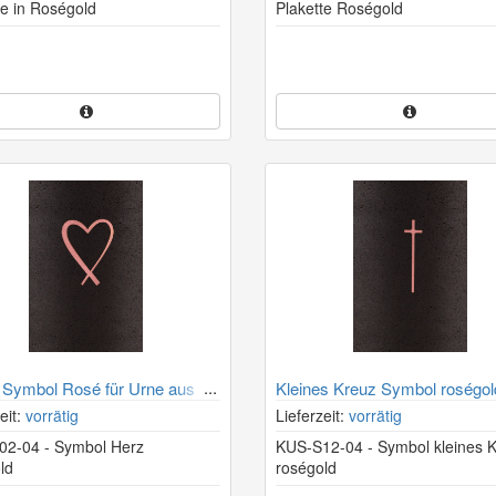
te in Roségold
Plakette Roségold
Symbol Rosé für Urne aus
Kleines Kreuz Symbol roségold
Urne aus Kohle
eit:
vorrätig
Lieferzeit:
vorrätig
2-04 - Symbol Herz
KUS-S12-04 - Symbol kleines 
ld
roségold