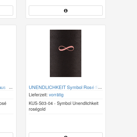
aus
UNENDLICHKEIT Symbol Rosé für
Urne aus Kohle
Lieferzeit:
vorrätig
osé
KUS-S03-04 - Symbol Unendlichkeit
roségold