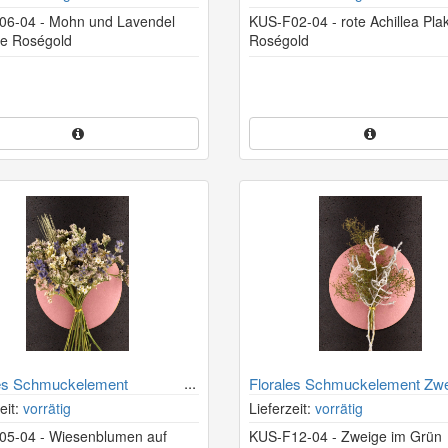
06-04 - Mohn und Lavendel
KUS-F02-04 - rote Achillea Pla
te Roségold
Roségold
les Schmuckelement
Florales Schmuckelement Zwe
nblumen Plakette Roségold
Grün Plakette Roségold
eit:
vorrätig
Lieferzeit:
vorrätig
5-04 - Wiesenblumen auf
KUS-F12-04 - Zweige im Grün