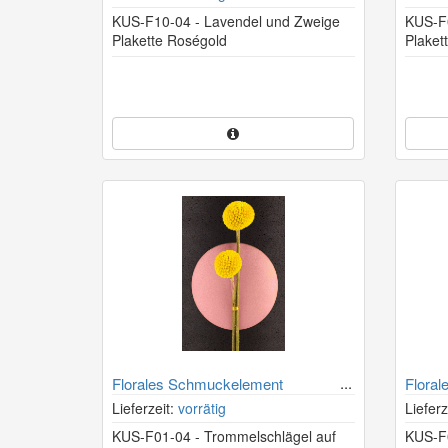
KUS-F10-04 - Lavendel und Zweige
KUS-F
Plakette Roségold
Plaket
Florales Schmuckelement
Flora
Trommelschlägel Roségold
Wiese
Lieferzeit:
vorrätig
Lieferz
KUS-F01-04 - Trommelschlägel auf
KUS-F0