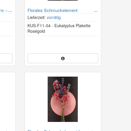
ne aus
Florales Schmuckelement
Eukalyptus Plakette Kupfer
Lieferzeit:
vorrätig
KUS-F11-04 - Eukalyptus Plakette
Roségold