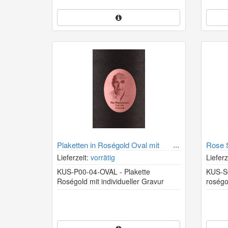
Plaketten in Roségold Oval mit
Rose 
Gravur für Kohleurnen
Kohle
Lieferzeit:
vorrätig
Lieferz
KUS-P00-04-OVAL - Plakette
KUS-S
Roségold mit individueller Gravur
roségo