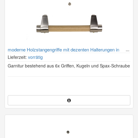
moderne Holzstangengriffe mit dezenten Halterungen in
Edelstahl (Holzstangen immer passend zum Sarg)
Lieferzeit:
vorrätig
Garnitur bestehend aus 6x Griffen, Kugeln und Spax-Schraube