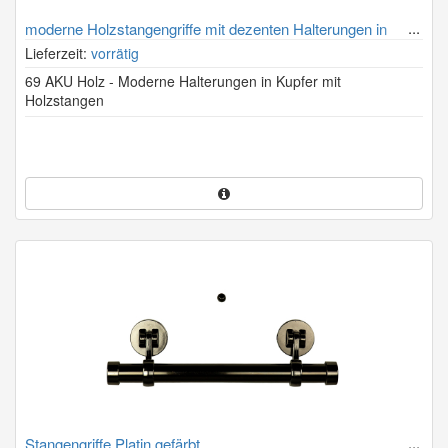
moderne Holzstangengriffe mit dezenten Halterungen in
Kupfer (Holzstangen immer passend zum Sarg)
Lieferzeit:
vorrätig
69 AKU Holz - Moderne Halterungen in Kupfer mit
Holzstangen
Stangengriffe Platin gefärbt