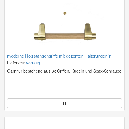
moderne Holzstangengriffe mit dezenten Halterungen in
Altmessing (Holzstangen immer passend zum Sarg)
Lieferzeit:
vorrätig
Garnitur bestehend aus 6x Griffen, Kugeln und Spax-Schraube