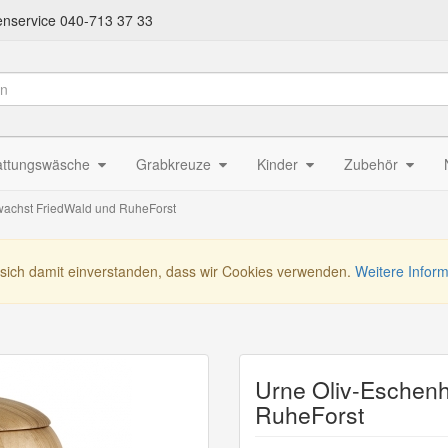
nservice 040-713 37 33
attungswäsche
Grabkreuze
Kinder
Zubehör
wachst FriedWald und RuheForst
 sich damit einverstanden, dass wir Cookies verwenden.
Weitere Infor
Urne Oliv-Eschenh
RuheForst