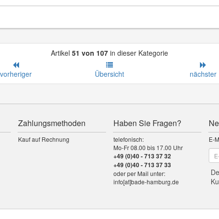
Artikel
51 von 107
in dieser Kategorie
vorheriger
Übersicht
nächster
Zahlungsmethoden
Haben Sie Fragen?
Ne
Kauf auf Rechnung
telefonisch:
E-M
Mo-Fr 08.00 bis 17.00 Uhr
+49 (0)40 - 713 37 32
+49 (0)40 - 713 37 33
De
oder per Mail unter:
Ku
info[at]bade-hamburg.de