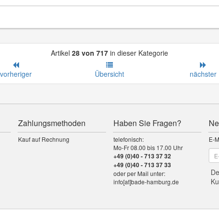
Artikel
28 von 717
in dieser Kategorie
vorheriger
Übersicht
nächster
Zahlungsmethoden
Haben Sie Fragen?
Ne
Kauf auf Rechnung
telefonisch:
E-M
Mo-Fr 08.00 bis 17.00 Uhr
+49 (0)40 - 713 37 32
+49 (0)40 - 713 37 33
De
oder per Mail unter:
Ku
info[at]bade-hamburg.de