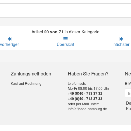
Artikel
20 von 71
in dieser Kategorie
vorheriger
Übersicht
nächster
Zahlungsmethoden
Haben Sie Fragen?
Ne
Kauf auf Rechnung
telefonisch:
E-M
Mo-Fr 08.00 bis 17.00 Uhr
+49 (0)40 - 713 37 32
+49 (0)40 - 713 37 33
De
oder per Mail unter:
Ku
info[at]bade-hamburg.de