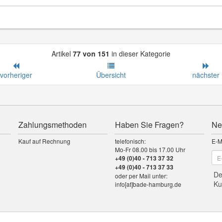
Artikel
77 von 151
in dieser Kategorie
vorheriger
Übersicht
nächster
Zahlungsmethoden
Haben Sie Fragen?
Ne
Kauf auf Rechnung
telefonisch:
E-M
Mo-Fr 08.00 bis 17.00 Uhr
+49 (0)40 - 713 37 32
+49 (0)40 - 713 37 33
De
oder per Mail unter:
Ku
info[at]bade-hamburg.de