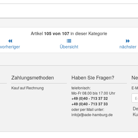
Artikel
105 von 107
in dieser Kategorie
vorheriger
Übersicht
nächster
Zahlungsmethoden
Haben Sie Fragen?
Ne
Kauf auf Rechnung
telefonisch:
E-M
Mo-Fr 08.00 bis 17.00 Uhr
+49 (0)40 - 713 37 32
+49 (0)40 - 713 37 33
De
oder per Mail unter:
Ku
info[at]bade-hamburg.de