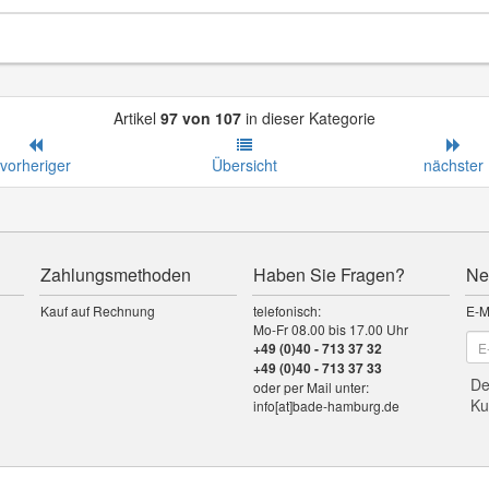
Artikel
97 von 107
in dieser Kategorie
vorheriger
Übersicht
nächster
Zahlungsmethoden
Haben Sie Fragen?
Ne
Kauf auf Rechnung
telefonisch:
E-M
Mo-Fr 08.00 bis 17.00 Uhr
+49 (0)40 - 713 37 32
+49 (0)40 - 713 37 33
De
oder per Mail unter:
Ku
info[at]bade-hamburg.de