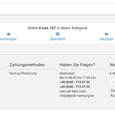
Artikel
4 von 107
in dieser Kategorie
vorheriger
Übersicht
nächster
Zahlungsmethoden
Haben Sie Fragen?
Ne
Kauf auf Rechnung
telefonisch:
E-M
Mo-Fr 08.00 bis 17.00 Uhr
+49 (0)40 - 713 37 32
+49 (0)40 - 713 37 33
De
oder per Mail unter:
Ku
info[at]bade-hamburg.de