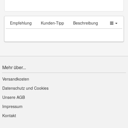
5103AM (
0
x)
Sargbeschlag FineArt Retrodesign altmessing
Empfehlung
Kunden-Tipp
Beschreibung
770AM (
0
x)
Feste Bogengriffe Gold matt
Mehr über...
Versandkosten
Datenschutz und Cookies
3000AM (
0
x)
Unsere AGB
Sargbeschlag schlicht altmessing
Impressum
Kontakt