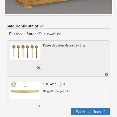
Sarg Konfigurator
Passende Sarggriffe auswählen.
Kugelschrauben Messing 6x (
1
x)
130 PAPPEL (
0
x)
Sarggriffe Pappel roh
Weiter zu "Innen"