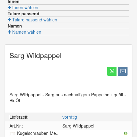
Innen
175 Seilgriffe Holzhalterungen (
0
x)
Innen wählen
Talare passend
175 Seilgriffe Natur mit Holzhalterungen.
Talare passend wählen
Namen
Namen wählen
3100AM Horn (
0
x)
Sarg Wildpappel
Sargbeschlag Vario altmessing Horn
Sarg Wildpappel - Sarg aus nachhaltigem Pappelholz geölt -
3100AM (
0
x)
BioÖl
Sargbeschlag Vario altmessing
Lieferzeit:
vorrätig
Art.Nr.:
Sarg Wildpappel
Kugelschrauben Me...