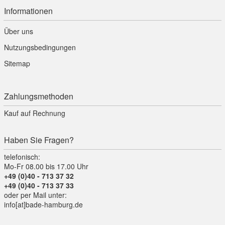
201 Seil Natur (
0
x)
Informationen
Über uns
Nutzungsbedingungen
Sitemap
201Seil Cognac/Bernstein (
0
x)
Zahlungsmethoden
Seilgriffe cognac
Kauf auf Rechnung
Haben Sie Fragen?
210 Seil Hell (
0
x)
telefonisch:
Mo-Fr 08.00 bis 17.00 Uhr
Seilgriffe hängend hell, Halterungen flämisch g...
+49 (0)40 - 713 37 32
+49 (0)40 - 713 37 33
oder per Mail unter:
info[at]bade-hamburg.de