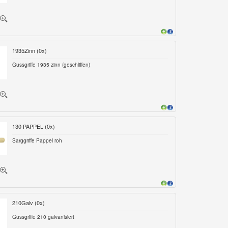
1935Zinn (
0
x)
Gussgriffe 1935 zinn (geschliffen)
130 PAPPEL (
0
x)
Sarggriffe Pappel roh
210Galv (
0
x)
Gussgriffe 210 galvanisiert