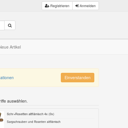
Registrieren
Anmelden
Neue Artikel
mationen
Einverstanden
iffe auswählen.
Schr+Rosetten altflämisch 4x (
0
x)
Sargschrauben und Rosetten altflämisch