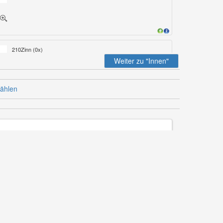
210Zinn (
0
x)
Weiter zu "Innen"
Gussgriffe 210 zinn
ählen
210altflämisch (
0
x)
Gußgriffe 210 altflämisch
66HolzECAM (
0
x)
Stangengriffe Eiche cognac/bernstein, Halterung...