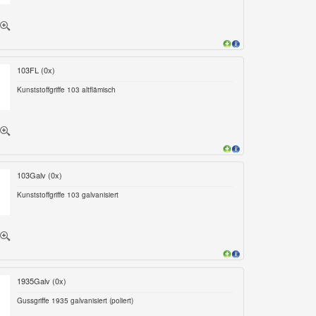
103FL (
0
x)
Kunststoffgriffe 103 altflämisch
103Galv (
0
x)
Kunststoffgriffe 103 galvanisiert
1935Galv (
0
x)
Gussgriffe 1935 galvanisiert (poliert)