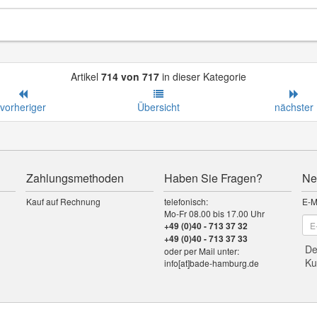
Artikel
714 von 717
in dieser Kategorie
vorheriger
Übersicht
nächster
Zahlungsmethoden
Haben Sie Fragen?
Ne
Kauf auf Rechnung
telefonisch:
E-M
Mo-Fr 08.00 bis 17.00 Uhr
+49 (0)40 - 713 37 32
+49 (0)40 - 713 37 33
De
oder per Mail unter:
Ku
info[at]bade-hamburg.de