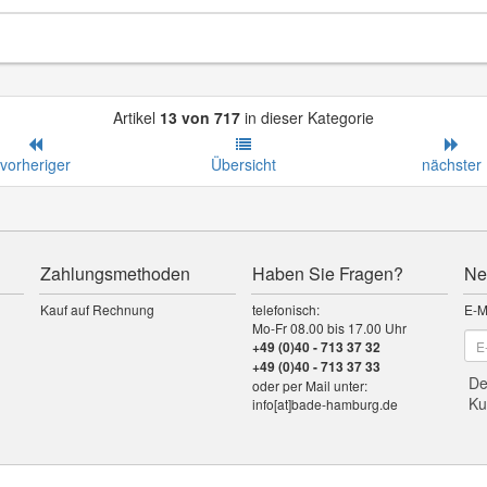
Artikel
13 von 717
in dieser Kategorie
vorheriger
Übersicht
nächster
Zahlungsmethoden
Haben Sie Fragen?
Ne
Kauf auf Rechnung
telefonisch:
E-M
Mo-Fr 08.00 bis 17.00 Uhr
+49 (0)40 - 713 37 32
+49 (0)40 - 713 37 33
De
oder per Mail unter:
Ku
info[at]bade-hamburg.de