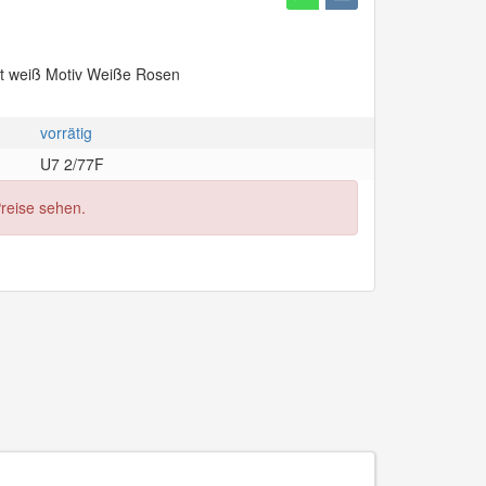
tt weiß Motiv Weiße Rosen
vorrätig
U7 2/77F
Preise sehen.