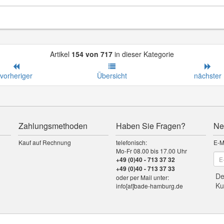
Artikel
154 von 717
in dieser Kategorie
vorheriger
Übersicht
nächster
Zahlungsmethoden
Haben Sie Fragen?
Ne
Kauf auf Rechnung
telefonisch:
E-M
Mo-Fr 08.00 bis 17.00 Uhr
+49 (0)40 - 713 37 32
+49 (0)40 - 713 37 33
De
oder per Mail unter:
Ku
info[at]bade-hamburg.de