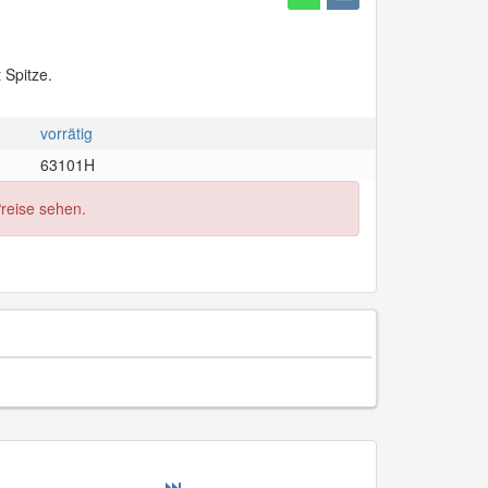
 Spitze.
vorrätig
63101H
Preise sehen.